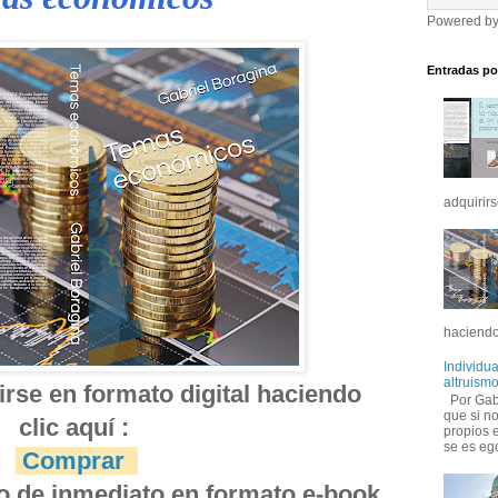
Powered b
Entradas po
adquirirs
haciendo
Individua
altruismo
rse en formato digital haciendo 
Por Gabr
que si no
clic aquí :
propios 
se es ego
Comprar
do de inmediato en formato e-book 