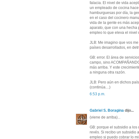
falacia. El nivel de vida ace
un empleado de cocina hace
hamburguesas por día, la ge
en el caso del cocinero manu
vida de la gente es más ace
aparato, que con una hecha p
empleo lo que eleva el nivel 
JLB: Me imagino que vos me d
países desarrollados, en detr
GB: error. El área de servicio
campo, sino ACOMPAÑANDO a 
más arriba. Y este crecimien
a ninguna otra razón.
JLB: Pero aún en dichos paí
(continúa....)
6:53 p.m. 
Gabriel S. Boragina
dijo... 
(viene de arriba)...
GB: porque el subsidio a los
revés. Si recibo un subsidio
empleo si puedo cobrar lo m