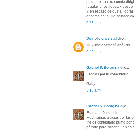
pasar de una economía dirig
regulaciones, leyes, y desde
Y en el caso de que al lograr
desempleo: ¿Que se hace co
6:23 p.m. 
Demoliciones s.r.l
dijo... 
Muy interesante tú análisis.- 
6:46 p.m. 
Gabriel S. Boragina
dijo... 
Gracias por tu comentario. 
Gaby
3:16 a.m. 
Gabriel S. Boragina
dijo... 
Estimado Jose Luis :
Muchísimas gracias por tus c
írtelos contestado punto por
párrafo para saber quién es e