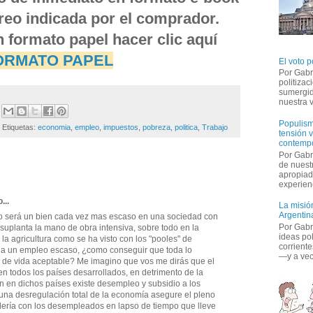
orreo indicada por el comprador.
n formato papel hacer clic aquí 
ORMATO PAPE
L
El voto p
Por Gabr
politiza
sumergid
nuestra v
Populism
Etiquetas: 
economia
,
empleo
,
impuestos
,
pobreza
,
politica
,
Trabajo
tensión v
contemp
Por Gabr
de nuestr
apropiad
experienc
... 
La misión
Argentina
o será un bien cada vez mas escaso en una sociedad con 
Por Gabri
suplanta la mano de obra intensiva, sobre todo en la
ideas po
la agricultura como se ha visto con los "pooles" de
corriente
e a un empleo escaso, ¿como conseguir que toda lo
—y a vece
 de vida aceptable? Me imagino que vos me dirás que el
en todos los países desarrollados, en detrimento de la
ún en dichos países existe desempleo y subsidio a los
na desregulación total de la economía asegure el pleno
ría con los desempleados en lapso de tiempo que lleve