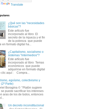
y
Translate
pulares
¿Qué son las "necesidades
básicas"?
Este artículo fue 
incorporado al libro El
secreto de la riqueza y el fin
de la pobreza que puede
e en formato digital ha...
¿Capitalismo, socialismo o
sistemas "intermedios"?
Este artículo fue 
incorporado al libro Temas
económicos que puede
adquirirse en formato digital
 clic aquí : Compra...
lismo, egoísmo, colectivismo y 
 (2º Parte)
iel Boragina © ‘’Platón sugiere 
 se puede sacrificar los intereses
en aras de los de todos, entonces
í...
Un decreto inconstitucional