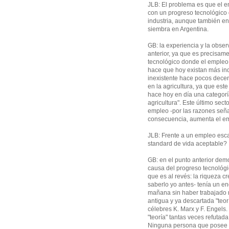
JLB: El problema es que el 
con un progreso tecnológico 
industria, aunque también en 
siembra en Argentina.
GB: la experiencia y la obse
anterior, ya que es precisam
tecnológico donde el empleo 
hace que hoy existan más indu
inexistente hace pocos dece
en la agricultura, ya que este
hace hoy en día una categoría
agricultura". Este último sec
empleo -por las razones señal
consecuencia, aumenta el em
JLB: Frente a un empleo esc
standard de vida aceptable?
GB: en el punto anterior dem
causa del progreso tecnológi
que es al revés: la riqueza 
saberlo yo antes- tenía un en
mañana sin haber trabajado n
antigua y ya descartada "teor
célebres K. Marx y F. Engels.
"teoría" tantas veces refuta
Ninguna persona que posee 