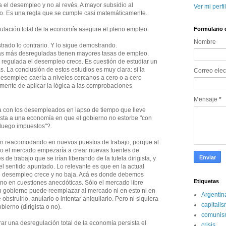
a el desempleo y no al revés. A mayor subsidio al
Ver mi perfi
. Es una regla que se cumple casi matemáticamente.
Formulario 
lación total de la economía asegure el pleno empleo.
Nombre 
trado lo contrario. Y lo sigue demostrando.
as más desreguladas tienen mayores tasas de empleo.
regulada el desempleo crece. Es cuestión de estudiar un
s. La conclusión de estos estudios es muy clara: si la
Correo elec
 desempleo caería a niveles cercanos a cero o a cero
emente de aplicar la lógica a las comprobaciones
Mensaje 
*
 con los desempleados en lapso de tiempo que lleve
ista a una economía en que el gobierno no estorbe "con
 luego impuestos"?.
an reacomodando en nuevos puestos de trabajo, porque al
mo el mercado empezaría a crear nuevas fuentes de
 de trabajo que se irían liberando de la tutela dirigista, y
el sentido apuntado. Lo relevante es que en la actual
el desempleo crece y no baja. Acá es donde debemos
Etiquetas
y no en cuestiones anecdóticas. Sólo el mercado libre
 gobierno puede reemplazar al mercado ni en esto ni en
Argentin
bstruirlo, anularlo o intentar aniquilarlo. Pero ni siquiera
capitali
bierno (dirigista o no).
comunis
rar una desregulación total de la economía persista el
crisis