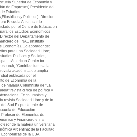
cuela Superior de Economía y
ión de Empresas).Presidente del
 de Estudios
ilosóficos y Políticos). Director
obre Escuela Austriaca de
ctado por el Centro de Educación
 para los Estudios Económicos
Director del Departamento de
anciero del INAE (Instituto
de Economía). Colaborador de:
tlas para una Sociedad Libre;
studios Políticos y Sociales;
panic American Center for
search; "Contribuciones a la
revista académica de amplia
ndial publicada por el
to de Economía de la
d de Málaga.Columnista de "La
alela",revista crítica de política y
ternacional.Ex columnista y
la revista Sociedad Libre y de la
as del Sud.Ex presidente de
cuela de Educación
.Profesor de Elementos de
onómico y Financiero en la
fesor de la materia universitaria
onómica Argentina; de la Facultad
s Económicas de la UBA