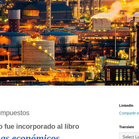
LinkedIn
impuestos 
Compartir e
o fue incorporado al libro 
Translate
as económicos