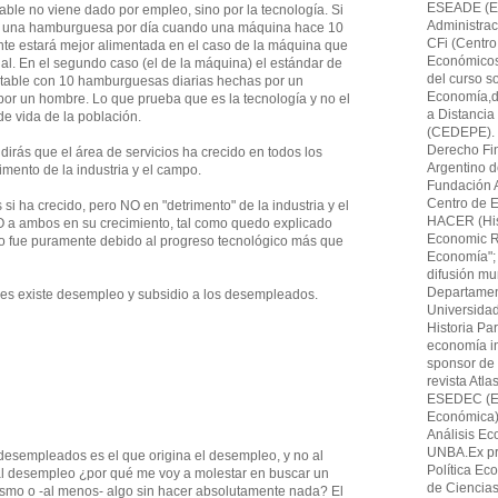
ESEADE (Es
ptable no viene dado por empleo, sino por la tecnología. Si
Administrac
 una hamburguesa por día cuando una máquina hace 10
CFi (Centro
nte estará mejor alimentada en el caso de la máquina que
Económicos,F
al. En el segundo caso (el de la máquina) el estándar de
del curso s
ptable con 10 hamburguesas diarias hechas por un
Economía,di
or un hombre. Lo que prueba que es la tecnología y no el
a Distancia
de vida de la población.
(CEDEPE). 
Derecho Fin
irás que el área de servicios ha crecido en todos los
Argentino 
imento de la industria y el campo.
Fundación A
Centro de E
s si ha crecido, pero NO en "detrimento" de la industria y el
HACER (His
ambos en su crecimiento, tal como quedo explicado
Economic Re
to fue puramente debido al progreso tecnológico más que
Economía"; 
difusión mu
Departamen
ses existe desempleo y subsidio a los desempleados.
Universida
Historia Par
economía in
sponsor de 
revista Atl
ESEDEC (Es
Económica)
Análisis Ec
UNBA.Ex pro
 desempleados es el que origina el desempleo, y no al
Política Ec
 al desempleo ¿por qué me voy a molestar en buscar un
de Ciencia
ismo o -al menos- algo sin hacer absolutamente nada? El