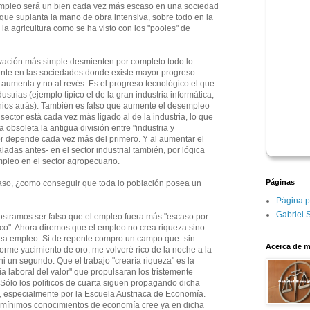
empleo será un bien cada vez más escaso en una sociedad
que suplanta la mano de obra intensiva, sobre todo en la
la agricultura como se ha visto con los "pooles" de
rvación más simple desmienten por completo todo lo
ente en las sociedades donde existe mayor progreso
aumenta y no al revés. Es el progreso tecnológico el que
strias (ejemplo típico el de la gran industria informática,
nios atrás). También es falso que aumente el desempleo
 sector está cada vez más ligado al de la industria, lo que
 obsoleta la antigua división entre "industria y
tor depende cada vez más del primero. Y al aumentar el
adas antes- en el sector industrial también, por lógica
pleo en el sector agropecuario.
Páginas
aso, ¿como conseguir que toda lo población posea un
Página p
Gabriel 
ostramos ser falso que el empleo fuera más "escaso por
co". Ahora diremos que el empleo no crea riqueza sino
crea empleo. Si de repente compro un campo que -sin
Acerca de m
orme yacimiento de oro, me volveré rico de la noche a la
i un segundo. Que el trabajo "crearía riqueza" es la
ía laboral del valor" que propulsaran los tristemente
 Sólo los políticos de cuarta siguen propagando dicha
da, especialmente por la Escuela Austriaca de Economía.
mínimos conocimientos de economía cree ya en dicha