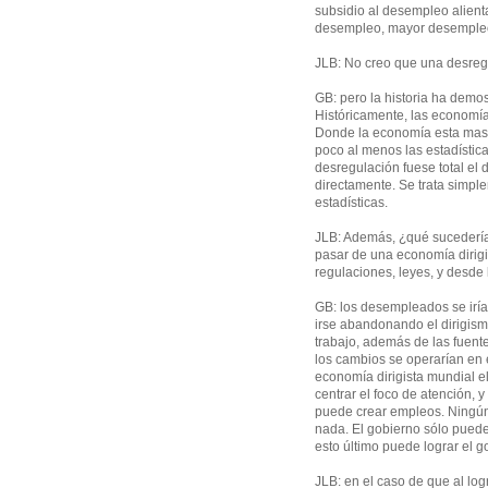
subsidio al desempleo alient
desempleo, mayor desempleo
JLB: No creo que una desregu
GB: pero la historia ha demos
Históricamente, las economí
Donde la economía esta mas 
poco al menos las estadística
desregulación fuese total el
directamente. Se trata simpl
estadísticas.
JLB: Además, ¿qué sucedería
pasar de una economía dirig
regulaciones, leyes, y desde
GB: los desempleados se irí
irse abandonando el dirigis
trabajo, además de las fuentes
los cambios se operarían en 
economía dirigista mundial 
centrar el foco de atención, 
puede crear empleos. Ningún
nada. El gobierno sólo puede o
esto último puede lograr el go
JLB: en el caso de que al log