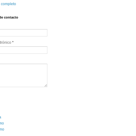
l completo
de contacto
trónico 
*
a
smo
mo