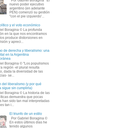
Por Gabriel Boragina El 
nuevo poder ejecutivo
argentino (en adelante
PEN) comenzó su gestión
''con el pie izquierdo'...
olítico y el voto económico
iel Boragina © La profunda 
ción en la que nos encontramos
os produce distorsiones en
isión y apreci...
o de derecha y liberalismo: una
ital en la Argentina
oránea
iel Boragina © ''Los populismos
a región -el plural resulta
o, dada la diversidad de las
ias- se...
 del liberalismo (y por qué
 sigue sin cumplirla)
el Boragina © La historia de las 
líticas demuestra que pocas
s han sido tan mal interpretadas
s tan i...
El triunfo de un estilo
Por Gabriel Boragina © 
En estos últimos días he 
tenido algunos