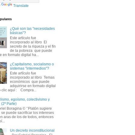
y
Translate
pulares
¿Qué son las "necesidades
básicas"?
Este artículo fue
incorporado al libro El
secreto de la riqueza y el fin
de la pobreza que puede
e en formato digital ha...
¿Capitalismo, socialismo o
sistemas "intermedios"?
Este artículo fue
incorporado al libro Temas
económicos que puede
adquirirse en formato digital
 clic aquí : Compra...
alismo, egoísmo, colectivismo y
 (2º Parte)
iel Boragina © ‘’Platón sugiere
 se puede sacrificar los intereses
en aras de los de todos, entonces
í...
Un decreto inconstitucional