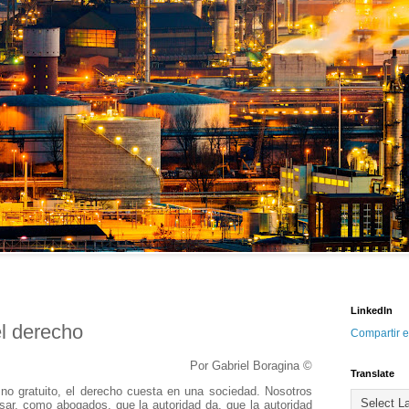
LinkedIn
el derecho
Compartir e
Por Gabriel Boragina ©
Translate
 no gratuito, el derecho cuesta en una sociedad. Nosotros
ar, como abogados, que la autoridad da, que la autoridad