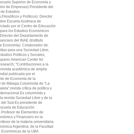
cuela Superior de Economía y
ión de Empresas).Presidente del
 de Estudios
ilosóficos y Políticos). Director
obre Escuela Austriaca de
ctado por el Centro de Educación
 para los Estudios Económicos
Director del Departamento de
anciero del INAE (Instituto
de Economía). Colaborador de:
tlas para una Sociedad Libre;
studios Políticos y Sociales;
panic American Center for
search; "Contribuciones a la
revista académica de amplia
ndial publicada por el
to de Economía de la
d de Málaga.Columnista de "La
alela",revista crítica de política y
ternacional.Ex columnista y
la revista Sociedad Libre y de la
as del Sud.Ex presidente de
cuela de Educación
.Profesor de Elementos de
onómico y Financiero en la
fesor de la materia universitaria
onómica Argentina; de la Facultad
s Económicas de la UBA