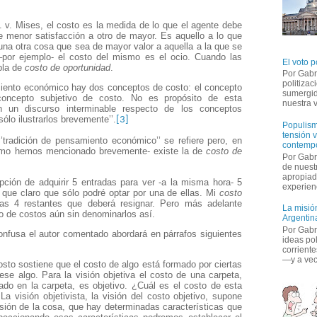
. v. Mises, el costo es la medida de lo que el agente debe
e menor satisfacción a otro de mayor. Es aquello a lo que
una otra cosa que sea de mayor valor a aquella a la que se
 –por ejemplo- el costo del mismo es el ocio. Cuando las
El voto p
bla de
costo de oportunidad
.
Por Gabr
politiza
amiento económico hay dos conceptos de costo: el concepto
sumergid
concepto subjetivo de costo. No es propósito de esta
nuestra v
on un discurso interminable respecto de los conceptos
ólo ilustrarlos brevemente’’.
[3]
Populism
tensión v
‘’tradición de pensamiento económico’’ se refiere pero, en
contemp
como hemos mencionado brevemente- existe la de
costo de
Por Gabr
de nuestr
apropiad
pción de adquirir 5 entradas para ver -a la misma hora- 5
experienc
 que claro que sólo podré optar por una de ellas. Mi
costo
as 4 restantes que deberá resignar. Pero más adelante
La misión
po de costos aún sin denominarlos así.
Argentina
Por Gabri
nfusa el autor comentado abordará en párrafos siguientes
ideas po
corriente
—y a vece
osto sostiene que el costo de algo está formado por ciertas
ese algo. Para la visión objetiva el costo de una carpeta,
ado en la carpeta, es objetivo. ¿Cuál es el costo de esta
La visión objetivista, la visión del costo objetivo, supone
sión de la cosa, que hay determinadas características que