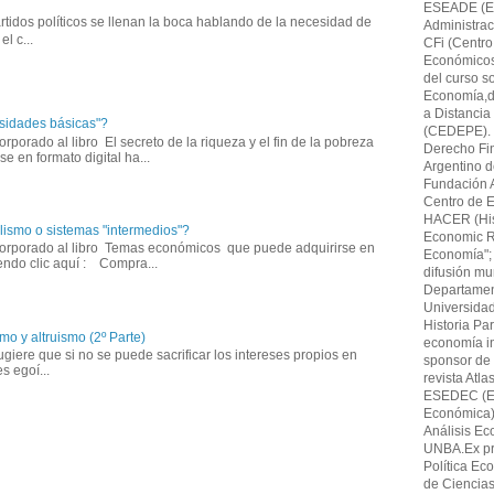
ESEADE (Es
tidos políticos se llenan la boca hablando de la necesidad de
Administrac
l c...
CFi (Centro
Económicos,F
del curso s
Economía,di
a Distancia
sidades básicas"?
(CEDEPE). 
corporado al libro El secreto de la riqueza y el fin de la pobreza
Derecho Fin
e en formato digital ha...
Argentino 
Fundación A
Centro de E
HACER (His
lismo o sistemas "intermedios"?
Economic Re
incorporado al libro Temas económicos que puede adquirirse en
Economía"; 
iendo clic aquí : Compra...
difusión mu
Departamen
Universida
Historia Par
mo y altruismo (2º Parte)
economía in
giere que si no se puede sacrificar los intereses propios en
sponsor de 
s egoí...
revista Atl
ESEDEC (Es
Económica)
Análisis Ec
UNBA.Ex pro
Política Ec
de Ciencia