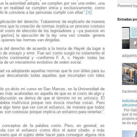
ue la autoridad adopta, se cumplen por ser una orden, una
Powered b
do en realidad se cumplen única y exclusivamente, como
ndo le conviene a las personas cumplir con ellas’’.
[1]
Entradas po
aplicación del derecho. Trataremos de explicarlo de manera
rma que la creación de normas implica un proceso costoso
l costo de elección de los legisladores y –ya puestos en
gastos) la ejecución de la ley -una vez creada- genera
a quienes las normas van dirigidas.
a del derecho de acuerdo a la teoría de Hayek da lugar a
so de
ensayo y error
. Fue así como surgió no solamente el
adquirirs
cho continental y –conforme F. A. v. Hayek- todas las
ia de un mecanismo evolutivo de orden social.
ad va adoptando aquellas normas que le son útiles para su
 que descartando todas aquellas que incumplen con tales
do yo dicto mi curso en San Marcos, en la Universidad de
haciendo
es más acaloradas es aquella de que es el costo de algo y
 discusión se deriva de que el término no es unívoco. El
Individu
alabra multívoca porque nos evoca muchas cosas. Pero
altruismo
e algo tiene que ver con el esfuerzo, de manera que todos
Por Gabr
s son costosas porque implica un esfuerzo para tenerlas’’.
que si no
propios 
se es ego
 conceptos de la palabra
costo
. Pero, en general, es
cula con el
esfuerzo
-como dice el autor citado- o más
ario que el sujeto debe hacer para conseguir alguna otra