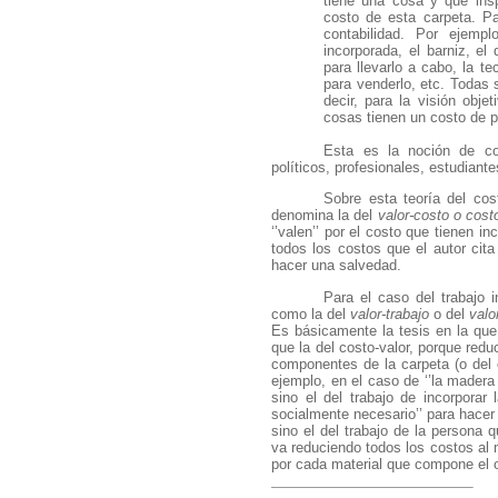
tiene una cosa y que ins
costo de esta carpeta. Pa
contabilidad. Por ejemp
incorporada, el barniz, el 
para llevarlo a cabo, la te
para venderlo, etc. Todas 
decir, para la visión obj
cosas tienen un costo de po
Esta es la noción de co
políticos, profesionales, estudiant
Sobre esta teoría del cos
denomina la del
valor-costo o cost
‘’valen’’ por el costo que tienen 
todos los costos que el autor cit
hacer una salvedad.
Para el caso del trabajo 
como la del
valor-trabajo
o del
valo
Es básicamente la tesis en la qu
que la del costo-valor, porque redu
componentes de la carpeta (o del 
ejemplo, en el caso de ‘’la madera
sino el del trabajo de incorporar
socialmente necesario’’ para hacer 
sino el del trabajo de la persona q
va reduciendo todos los costos al 
por cada material que compone el o