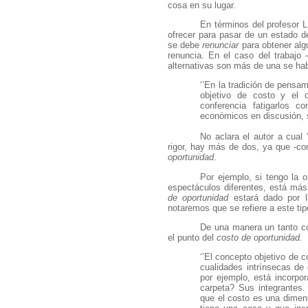
cosa en su lugar.
En términos del profesor L
ofrecer para pasar de un estado d
se debe
renunciar
para obtener alg
renuncia. En el caso del trabajo
alternativas son más de una se ha
‘’En la tradición de pens
objetivo de costo y el 
conferencia fatigarlos c
económicos en discusión, s
No aclara el autor a cual 
rigor, hay más de dos, ya que -
oportunidad
.
Por ejemplo, si tengo la o
espectáculos diferentes, está más
de oportunidad
estará dado por l
notaremos que se refiere a este ti
De una manera un tanto co
el punto del
costo de oportunidad.
‘’El concepto objetivo de c
cualidades intrínsecas de 
por ejemplo, está incorpor
carpeta? Sus integrantes. 
que el costo es una dimen