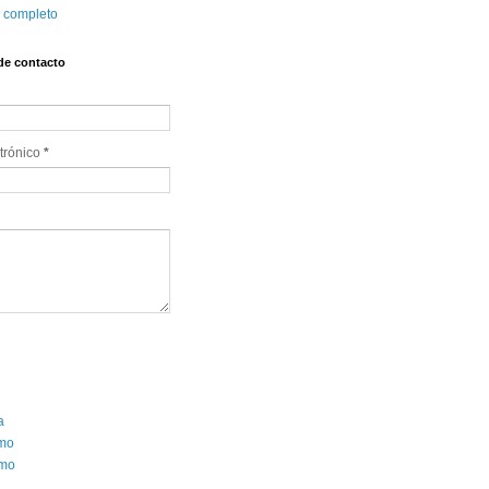
l completo
de contacto
trónico
*
a
smo
mo