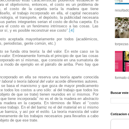
peccionando esas características podremos establecer el
ra el objetivismo, entonces, el costo es un problema de
lo, el costo de la carpeta sería la madera que tiene
resultado
diseño, el trabajo incorporado en ella, el capital necesario
cnología, el transporte, el depósito, la publicidad necesaria
sus partes integrantes serian el costo de dicha carpeta. Es
etiva el costo es un fenómeno intrínseco a las cosas. Las
r sí, y es posible reconstruir ese costo’’.
[4]
sto aceptada mayoritariamente por todos (académicos,
es, periodistas, gente común, etc.)
torpezas 
to se funda otra teoría: la del valor. En este caso se la
o-valor
. Erróneamente formula el principio de que las cosas
incorporado en sí mismas, que consiste en una sumatoria de
a a modo de ejemplo en el párrafo de arriba. Pero hay que
incorporado en ella se reserva una teoría aparte conocida
formato d
r laboral
o
teoría laboral del valor
acorde diferentes autores.
e se basa el marxismo y que goza de mayor predicamento
ce todos los costos a uno sólo: al del trabajo que todos los
Buscar este
objeto de que se trate) tienen reunidos en sí mismos. Por
 que tiene incorporada’’ no es el de la madera
en abstracto
 la madera en la carpeta. En términos de Marx el ‘’costo
ese trabajo. En el del barniz no el del material en sí mismo
ue barniza, y así por el estilo. La teoría marxista del valor
Cotizacion d
meramente de los trabajos necesarios para llevarlos a cabo
bjeto de que ese trate.