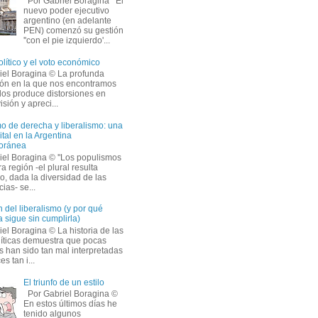
Por Gabriel Boragina El
nuevo poder ejecutivo
argentino (en adelante
PEN) comenzó su gestión
''con el pie izquierdo'...
olítico y el voto económico
iel Boragina © La profunda
ción en la que nos encontramos
os produce distorsiones en
isión y apreci...
o de derecha y liberalismo: una
ital en la Argentina
oránea
iel Boragina © ''Los populismos
a región -el plural resulta
o, dada la diversidad de las
ias- se...
 del liberalismo (y por qué
 sigue sin cumplirla)
el Boragina © La historia de las
líticas demuestra que pocas
s han sido tan mal interpretadas
s tan i...
El triunfo de un estilo
Por Gabriel Boragina ©
En estos últimos días he
tenido algunos