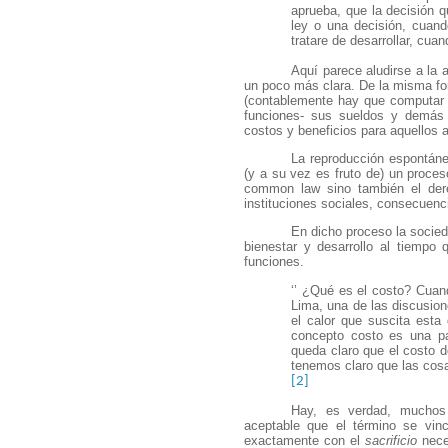
aprueba, que la decisión q
ley o una decisión, cuan
tratare de desarrollar, cua
Aquí parece aludirse a la 
un poco más clara. De la misma fo
(contablemente hay que computar e
funciones- sus sueldos y demás 
costos y beneficios para aquellos 
La reproducción espontáne
(y a su vez es fruto de) un proce
common law sino también el dere
instituciones sociales, consecuenc
En dicho proceso la socied
bienestar y desarrollo al tiempo
funciones.
‘’ ¿Qué es el costo? Cuan
Lima, una de las discusion
el calor que suscita esta
concepto costo es una p
queda claro que el costo d
tenemos claro que las cosa
[2]
Hay, es verdad, muchos
aceptable que el término se vin
exactamente con el
sacrificio
neces