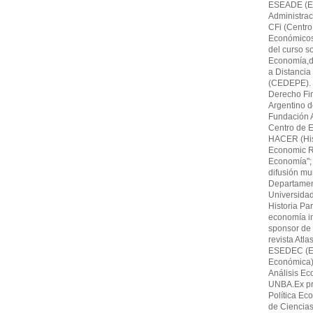
ESEADE (Es
Administrac
CFi (Centro
Económicos,F
del curso s
Economía,di
a Distancia
(CEDEPE). 
Derecho Fin
Argentino 
Fundación A
Centro de E
HACER (His
Economic Re
Economía"; 
difusión mu
Departamen
Universida
Historia Par
economía in
sponsor de 
revista Atl
ESEDEC (Es
Económica)
Análisis Ec
UNBA.Ex pro
Política Ec
de Ciencia