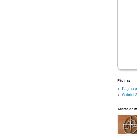
Páginas
Página p
Gabriel 
Acerca de m