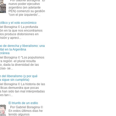
Por Gabriel Boragina El
nuevo poder ejecutivo
argentino (en adelante
PEN) comenzó su gestión
''con el pie izquierdo'...
olítico y el voto económico
iel Boragina © La profunda
ción en la que nos encontramos
os produce distorsiones en
isión y apreci...
o de derecha y liberalismo: una
ital en la Argentina
oránea
iel Boragina © ''Los populismos
a región -el plural resulta
o, dada la diversidad de las
ias- se...
 del liberalismo (y por qué
 sigue sin cumplirla)
el Boragina © La historia de las
líticas demuestra que pocas
s han sido tan mal interpretadas
s tan i...
El triunfo de un estilo
Por Gabriel Boragina ©
En estos últimos días he
tenido algunos