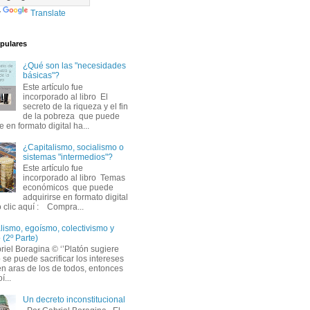
y
Translate
pulares
¿Qué son las "necesidades
básicas"?
Este artículo fue
incorporado al libro El
secreto de la riqueza y el fin
de la pobreza que puede
e en formato digital ha...
¿Capitalismo, socialismo o
sistemas "intermedios"?
Este artículo fue
incorporado al libro Temas
económicos que puede
adquirirse en formato digital
 clic aquí : Compra...
alismo, egoísmo, colectivismo y
 (2º Parte)
iel Boragina © ‘’Platón sugiere
 se puede sacrificar los intereses
en aras de los de todos, entonces
í...
Un decreto inconstitucional