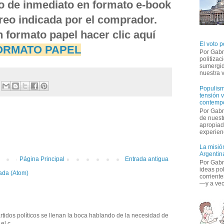
do de inmediato en formato e-book
orreo indicada por el comprador.
n formato papel hacer clic aquí
El voto p
ORMATO PAPEL
Por Gabr
politiza
sumergid
nuestra v
Populism
tensión v
contemp
Por Gabr
de nuestr
:
apropiad
experienc
La misión
Argentina
Página Principal
Entrada antigua
Por Gabri
ideas po
ada (Atom)
corriente
—y a vece
tidos políticos se llenan la boca hablando de la necesidad de
l c...