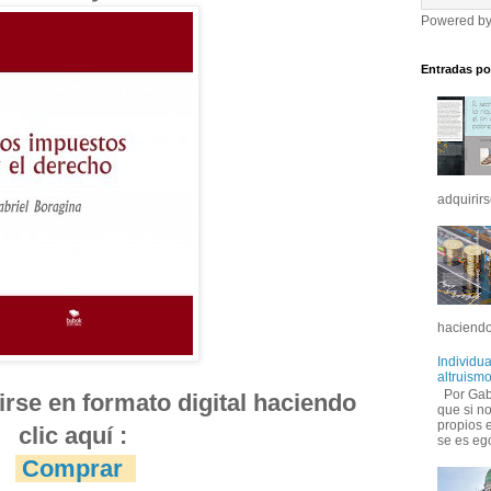
Powered b
Entradas po
adquirirs
haciendo
Individu
altruismo
Por Gabr
rse en formato digital haciendo
que si no
propios 
clic aquí :
se es ego
Comprar