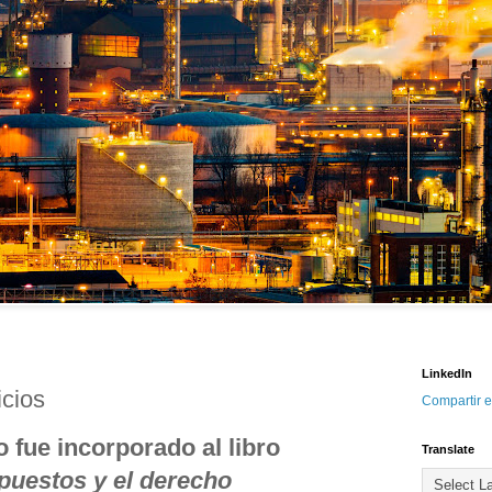
LinkedIn
icios
Compartir e
o fue incorporado al libro
Translate
puestos y el derecho