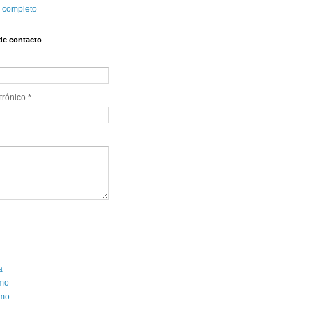
l completo
de contacto
trónico
*
a
smo
mo