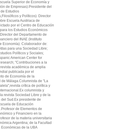
cuela Superior de Economía y
ión de Empresas).Presidente del
 de Estudios
ilosóficos y Políticos). Director
obre Escuela Austriaca de
ctado por el Centro de Educación
 para los Estudios Económicos
Director del Departamento de
anciero del INAE (Instituto
de Economía). Colaborador de:
tlas para una Sociedad Libre;
studios Políticos y Sociales;
panic American Center for
search; "Contribuciones a la
revista académica de amplia
ndial publicada por el
to de Economía de la
d de Málaga.Columnista de "La
alela",revista crítica de política y
ternacional.Ex columnista y
la revista Sociedad Libre y de la
as del Sud.Ex presidente de
cuela de Educación
.Profesor de Elementos de
onómico y Financiero en la
fesor de la materia universitaria
onómica Argentina; de la Facultad
s Económicas de la UBA