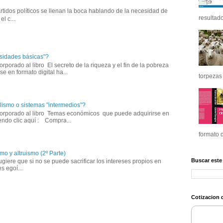
tidos políticos se llenan la boca hablando de la necesidad de 
resultado
l c...
sidades básicas"?
corporado al libro El secreto de la riqueza y el fin de la pobreza 
e en formato digital ha...
torpezas 
lismo o sistemas "intermedios"?
ncorporado al libro Temas económicos que puede adquirirse en 
iendo clic aquí : Compra...
formato d
mo y altruismo (2º Parte)
Buscar este
iere que si no se puede sacrificar los intereses propios en 
s egoí...
Cotizacion d