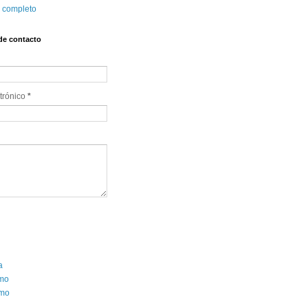
l completo
de contacto
trónico 
*
a
smo
mo