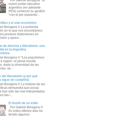
Por Gabriel Boragina El 
nuevo poder ejecutivo
argentino (en adelante
PEN) comenzó su gestión
''con el pie izquierdo'...
olítico y el voto económico
iel Boragina © La profunda 
ción en la que nos encontramos
os produce distorsiones en
isión y apreci...
o de derecha y liberalismo: una
ital en la Argentina
oránea
iel Boragina © ''Los populismos
a región -el plural resulta
o, dada la diversidad de las
ias- se...
 del liberalismo (y por qué
 sigue sin cumplirla)
el Boragina © La historia de las 
líticas demuestra que pocas
s han sido tan mal interpretadas
s tan i...
El triunfo de un estilo
Por Gabriel Boragina © 
En estos últimos días he 
tenido algunos