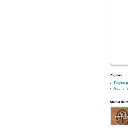
Páginas
Página p
Gabriel 
Acerca de m