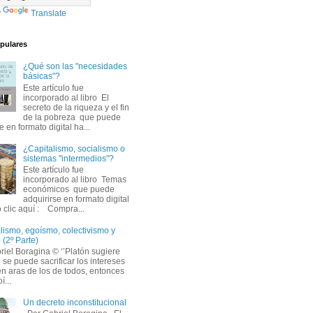
y
Translate
pulares
¿Qué son las "necesidades
básicas"?
Este artículo fue 
incorporado al libro El
secreto de la riqueza y el fin
de la pobreza que puede
e en formato digital ha...
¿Capitalismo, socialismo o
sistemas "intermedios"?
Este artículo fue 
incorporado al libro Temas
económicos que puede
adquirirse en formato digital
 clic aquí : Compra...
lismo, egoísmo, colectivismo y 
 (2º Parte)
iel Boragina © ‘’Platón sugiere 
 se puede sacrificar los intereses
en aras de los de todos, entonces
í...
Un decreto inconstitucional