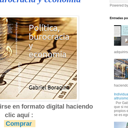
Powered b
Entradas po
adquirirs
haciendo
Individua
altruismo
Por Gabr
rse en formato digital haciendo 
que si no
propios 
clic aquí :
se es ego
Comprar