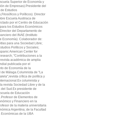
cuela Superior de Economía y
ión de Empresas).Presidente del
 de Estudios
ilosóficos y Políticos). Director
obre Escuela Austriaca de
ctado por el Centro de Educación
 para los Estudios Económicos
Director del Departamento de
anciero del INAE (Instituto
de Economía). Colaborador de:
tlas para una Sociedad Libre;
studios Políticos y Sociales;
panic American Center for
search; "Contribuciones a la
revista académica de amplia
ndial publicada por el
to de Economía de la
d de Málaga.Columnista de "La
alela",revista crítica de política y
ternacional.Ex columnista y
la revista Sociedad Libre y de la
as del Sud.Ex presidente de
cuela de Educación
.Profesor de Elementos de
onómico y Financiero en la
fesor de la materia universitaria
onómica Argentina; de la Facultad
s Económicas de la UBA