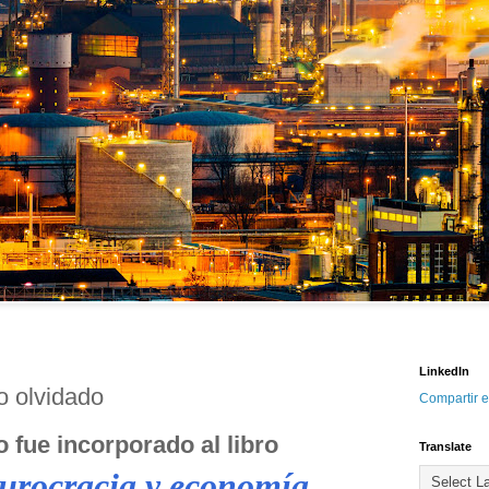
LinkedIn
o olvidado 
Compartir e
o fue incorporado al libro 
Translate
urocracia y economía