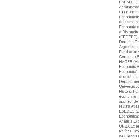
ESEADE (Es
Administrac
CFi (Centro
Económicos,F
del curso s
Economía,di
a Distancia
(CEDEPE). 
Derecho Fin
Argentino 
Fundación A
Centro de E
HACER (His
Economic Re
Economía"; 
difusión mu
Departamen
Universida
Historia Par
economía in
sponsor de 
revista Atl
ESEDEC (Es
Económica)
Análisis Ec
UNBA.Ex pro
Política Ec
de Ciencia