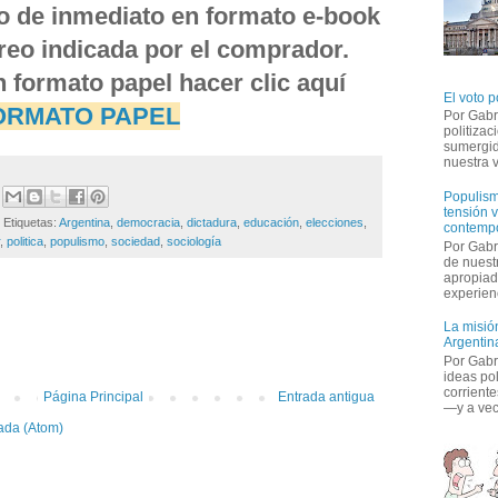
do de inmediato en formato e-book 
orreo indicada por el comprador.
n formato papel hacer clic aquí 
El voto p
ORMATO PAPEL
Por Gabr
politiza
sumergid
nuestra v
Populism
tensión v
Etiquetas: 
Argentina
,
democracia
,
dictadura
,
educación
,
elecciones
,
contemp
,
politica
,
populismo
,
sociedad
,
sociología
Por Gabr
de nuestr
apropiad
experienc
:
La misión
Argentina
Por Gabri
ideas po
corriente
Página Principal
Entrada antigua
—y a vece
ada (Atom)