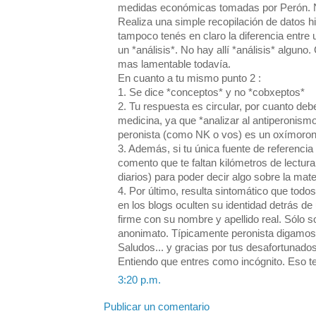
medidas económicas tomadas por Perón. No
Realiza una simple recopilación de datos h
tampoco tenés en claro la diferencia entre 
un *análisis*. No hay allí *análisis* alguno. 
mas lamentable todavía.
En cuanto a tu mismo punto 2 :
1. Se dice *conceptos* y no *cobxeptos*
2. Tu respuesta es circular, por cuanto debe
medicina, ya que *analizar al antiperonis
peronista (como NK o vos) es un oxímoron
3. Además, si tu única fuente de referencia
comento que te faltan kilómetros de lectura 
diarios) para poder decir algo sobre la mate
4. Por último, resulta sintomático que tod
en los blogs oculten su identidad detrás d
firme con su nombre y apellido real. Sólo s
anonimato. Típicamente peronista digamos
Saludos... y gracias por tus desafortunado
Entiendo que entres como incógnito. Eso te 
3:20 p.m. 
Publicar un comentario