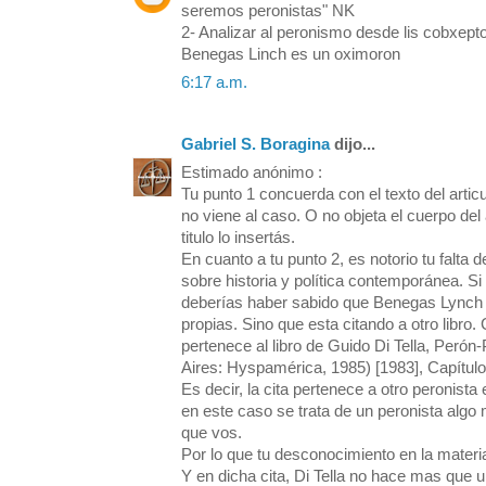
seremos peronistas" NK
2- Analizar al peronismo desde lis cobxept
Benegas Linch es un oximoron
6:17 a.m. 
Gabriel S. Boragina
dijo... 
Estimado anónimo :
Tu punto 1 concuerda con el texto del arti
no viene al caso. O no objeta el cuerpo del
titulo lo insertás.
En cuanto a tu punto 2, es notorio tu falta 
sobre historia y política contemporánea. Si h
deberías haber sabido que Benegas Lynch 
propias. Sino que esta citando a otro libro.
pertenece al libro de Guido Di Tella, Peró
Aires: Hyspamérica, 1985) [1983], Capítulo
Es decir, la cita pertenece a otro peronis
en este caso se trata de un peronista alg
que vos.
Por lo que tu desconocimiento en la materi
Y en dicha cita, Di Tella no hace mas que u