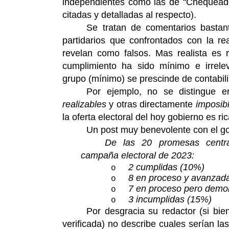
independientes como las de ''Chequeado
citadas y detalladas al respecto).
Se tratan de comentarios bastan
partidarios que confrontados con la rea
revelan como falsos. Mas realista es 
cumplimiento ha sido mínimo e irrelev
grupo (mínimo) se prescinde de contabili
Por ejemplo, no se distingue 
realizables
y otras directamente
imposibl
la oferta electoral del hoy gobierno es r
Un post muy benevolente con el gobi
De las 20 promesas centra
campaña electoral de 2023:
2 cumplidas (10%)
o
8 en proceso y avanzad
o
7 en proceso pero demo
o
3 incumplidas (15%)
o
Por desgracia su redactor (si bi
verificada) no describe cuales serían la