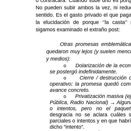
o contracara. Cuando sube uno es porqu
No pueden subir ambos la vez, ni redu
sentido. Es el gasto privado el que paga
la elucidación de porque ‘’la casta’’
sigamos examinado el extraño post:
Otras promesas emblemática
quedaron muy lejos (y suelen menci
y medios):
Dolarización de la ec
o
se postergó indefinidamente.
Cierre / destrucción
o
operativo; la promesa quedó co
avance concreto.
Privatización masiva (e
o
Pública, Radio Nacional) → Alguna
o intentos, pero no el paque
desgracia no se aclara cuáles s
parciales o intentos y en que habr
dicho ''intento''.