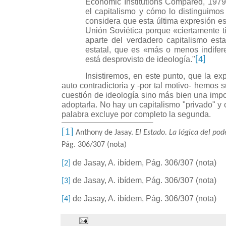
Economic Institutions Compared, 1979
el capitalismo y cómo lo distinguimos 
considera que esta última expresión e
Unión Soviética porque «ciertamente ti
aparte del verdadero capitalismo esta
estatal, que es «más o menos indifer
está desprovisto de ideología."
[4]
Insistiremos, en este punto, que la exp
auto contradictoria y -por tal motivo- hemos 
cuestión de ideología sino más bien una impo
adoptarla. No hay un capitalismo "privado" y o
palabra excluye por completo la segunda.
[1]
Anthony de Jasay.
El Estado. La lógica del pode
Pág. 306/307 (nota)
de Jasay, A. ibídem, Pág. 306/307 (nota)
[2]
de Jasay, A. ibídem, Pág. 306/307 (nota)
[3]
de Jasay, A. ibídem, Pág. 306/307 (nota)
[4]