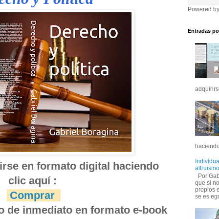
Powered b
Entradas po
adquirirs
haciendo
Individua
rse en formato digital haciendo 
altruismo
Por Gabr
clic aquí :
que si no
propios 
Comprar
se es ego
do de inmediato en formato e-book 