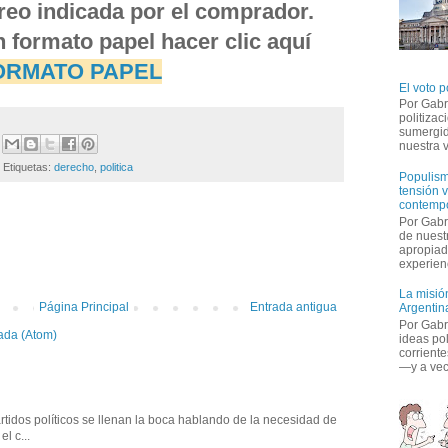
orreo indicada por el comprador.
n formato papel hacer clic aquí 
ORMATO PAPE
L
El voto p
Por Gabr
politiza
sumergid
nuestra v
Etiquetas: 
derecho
,
politica
Populism
tensión v
contemp
Por Gabr
:
de nuestr
apropiad
experienc
La misión
Página Principal
Entrada antigua
Argentina
Por Gabri
ada (Atom)
ideas po
corriente
—y a vece
tidos políticos se llenan la boca hablando de la necesidad de 
l c...