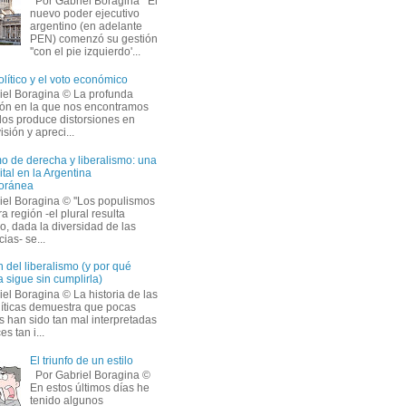
Por Gabriel Boragina El 
nuevo poder ejecutivo
argentino (en adelante
PEN) comenzó su gestión
''con el pie izquierdo'...
olítico y el voto económico
iel Boragina © La profunda 
ción en la que nos encontramos
os produce distorsiones en
isión y apreci...
o de derecha y liberalismo: una
ital en la Argentina
oránea
iel Boragina © ''Los populismos
a región -el plural resulta
o, dada la diversidad de las
ias- se...
 del liberalismo (y por qué
 sigue sin cumplirla)
el Boragina © La historia de las 
líticas demuestra que pocas
s han sido tan mal interpretadas
s tan i...
El triunfo de un estilo
Por Gabriel Boragina © 
En estos últimos días he 
tenido algunos