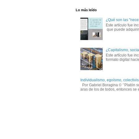
Lo más leído
¿Qué son las "nece
Este artículo fue in
que puede adquirirs
¿Capitalismo, socia
Este artículo fue i
formato digital hac
Individualismo, egoísmo, colectivis
Por Gabriel Boragina © ‘’Platón sug
aras de los de todos, entonces se e