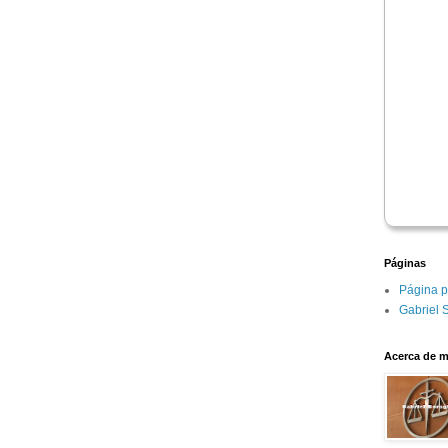
Páginas
Página p
Gabriel 
Acerca de m