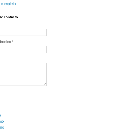
l completo
de contacto
trónico 
*
a
smo
mo