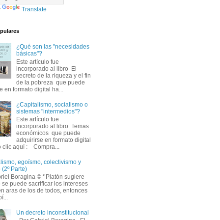
y
Translate
pulares
¿Qué son las "necesidades
básicas"?
Este artículo fue 
incorporado al libro El
secreto de la riqueza y el fin
de la pobreza que puede
e en formato digital ha...
¿Capitalismo, socialismo o
sistemas "intermedios"?
Este artículo fue 
incorporado al libro Temas
económicos que puede
adquirirse en formato digital
 clic aquí : Compra...
lismo, egoísmo, colectivismo y 
 (2º Parte)
iel Boragina © ‘’Platón sugiere 
 se puede sacrificar los intereses
en aras de los de todos, entonces
í...
Un decreto inconstitucional