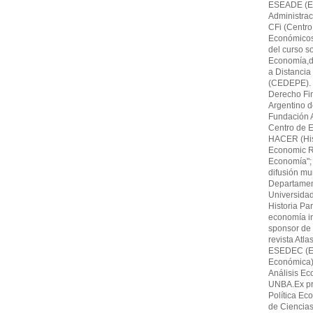
ESEADE (Es
Administrac
CFi (Centro
Económicos,F
del curso s
Economía,di
a Distancia
(CEDEPE). 
Derecho Fin
Argentino 
Fundación A
Centro de E
HACER (His
Economic Re
Economía"; 
difusión mu
Departamen
Universida
Historia Par
economía in
sponsor de 
revista Atl
ESEDEC (Es
Económica)
Análisis Ec
UNBA.Ex pro
Política Ec
de Ciencia