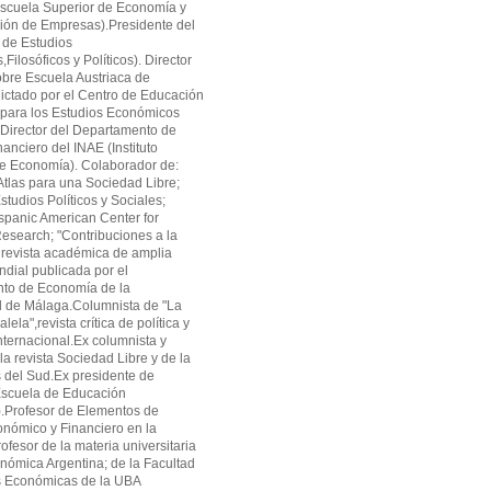
cuela Superior de Economía y
ión de Empresas).Presidente del
 de Estudios
ilosóficos y Políticos). Director
obre Escuela Austriaca de
ctado por el Centro de Educación
 para los Estudios Económicos
Director del Departamento de
anciero del INAE (Instituto
de Economía). Colaborador de:
tlas para una Sociedad Libre;
studios Políticos y Sociales;
panic American Center for
search; "Contribuciones a la
revista académica de amplia
ndial publicada por el
to de Economía de la
d de Málaga.Columnista de "La
alela",revista crítica de política y
ternacional.Ex columnista y
la revista Sociedad Libre y de la
as del Sud.Ex presidente de
cuela de Educación
.Profesor de Elementos de
onómico y Financiero en la
fesor de la materia universitaria
onómica Argentina; de la Facultad
s Económicas de la UBA