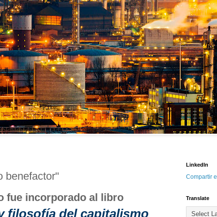
LinkedIn
o benefactor"
Compartir e
o fue incorporado al libro
Translate
 filosofía del capitalismo