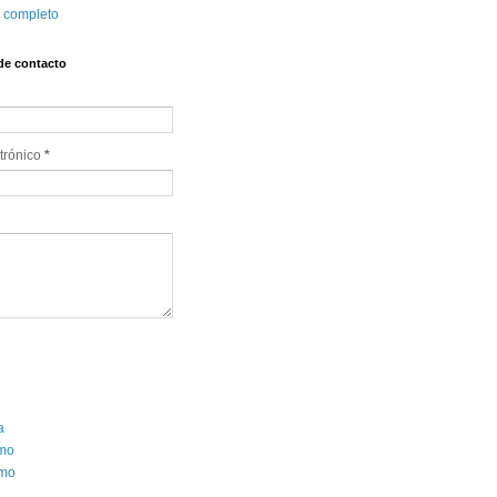
l completo
de contacto
trónico
*
a
smo
mo