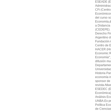
ESEADE (Es
Administrac
CFi (Centro
Económicos,F
del curso s
Economía,di
a Distancia
(CEDEPE). 
Derecho Fin
Argentino 
Fundación A
Centro de E
HACER (His
Economic Re
Economía"; 
difusión mu
Departamen
Universida
Historia Par
economía in
sponsor de 
revista Atl
ESEDEC (Es
Económica)
Análisis Ec
UNBA.Ex pro
Política Ec
de Ciencia