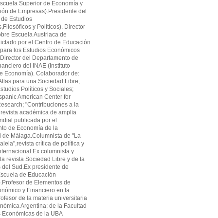
cuela Superior de Economía y
ión de Empresas).Presidente del
 de Estudios
ilosóficos y Políticos). Director
obre Escuela Austriaca de
ctado por el Centro de Educación
 para los Estudios Económicos
Director del Departamento de
anciero del INAE (Instituto
de Economía). Colaborador de:
tlas para una Sociedad Libre;
studios Políticos y Sociales;
panic American Center for
search; "Contribuciones a la
revista académica de amplia
ndial publicada por el
to de Economía de la
d de Málaga.Columnista de "La
alela",revista crítica de política y
ternacional.Ex columnista y
la revista Sociedad Libre y de la
as del Sud.Ex presidente de
cuela de Educación
.Profesor de Elementos de
onómico y Financiero en la
fesor de la materia universitaria
onómica Argentina; de la Facultad
s Económicas de la UBA