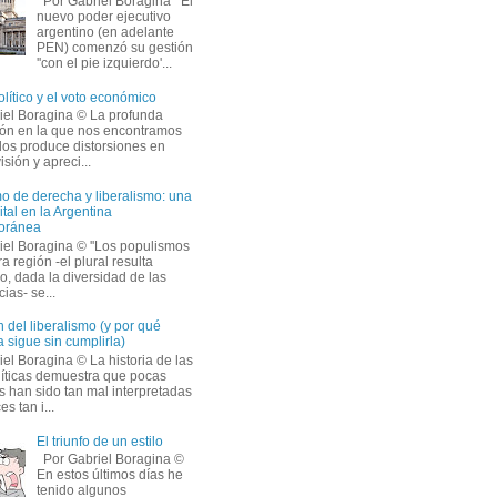
Por Gabriel Boragina El
nuevo poder ejecutivo
argentino (en adelante
PEN) comenzó su gestión
''con el pie izquierdo'...
olítico y el voto económico
iel Boragina © La profunda
ción en la que nos encontramos
os produce distorsiones en
isión y apreci...
o de derecha y liberalismo: una
ital en la Argentina
oránea
iel Boragina © ''Los populismos
a región -el plural resulta
o, dada la diversidad de las
ias- se...
 del liberalismo (y por qué
 sigue sin cumplirla)
el Boragina © La historia de las
líticas demuestra que pocas
s han sido tan mal interpretadas
s tan i...
El triunfo de un estilo
Por Gabriel Boragina ©
En estos últimos días he
tenido algunos