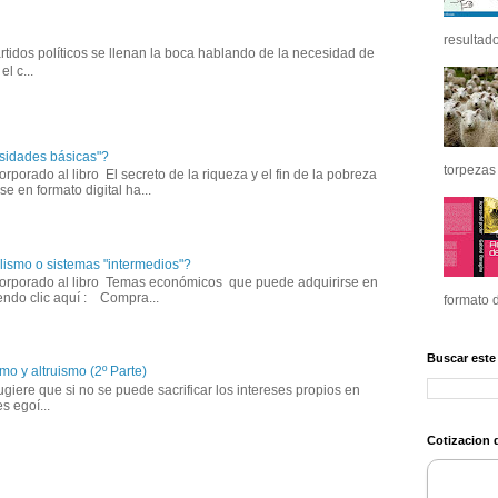
resultado
tidos políticos se llenan la boca hablando de la necesidad de
l c...
sidades básicas"?
torpezas 
corporado al libro El secreto de la riqueza y el fin de la pobreza
e en formato digital ha...
lismo o sistemas "intermedios"?
incorporado al libro Temas económicos que puede adquirirse en
iendo clic aquí : Compra...
formato d
Buscar este
mo y altruismo (2º Parte)
giere que si no se puede sacrificar los intereses propios en
s egoí...
Cotizacion d