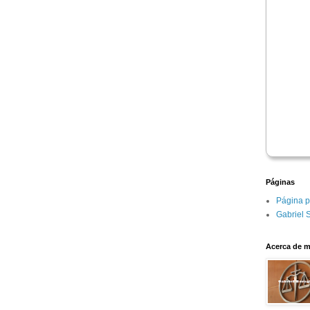
Páginas
Página p
Gabriel 
Acerca de m