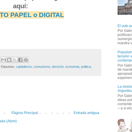
aquí:
O PAPEL o DIGITAL
El voto p
Por Gabr
politiza
sumergid
nuestra v
Populism
tensión v
contemp
Por Gabr
Etiquetas:
capitalismo
,
comunismo
,
derecho
,
economia
,
politica
,
de nuestr
apropiad
experienc
La misión
Argentina
:
Por Gabri
ideas po
corriente
—y a vece
Página Principal
Entrada antigua
ada (Atom)