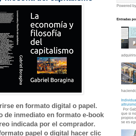
Powered b
Entradas po
adquirirs
haciendo
Individu
rse en formato digital o papel.
altruismo
Por Gabr
do de inmediato en formato e-book
que si no
propios 
se es ego
orreo indicada por el comprador.
formato papel o digital hacer clic