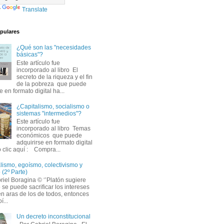
y
Translate
pulares
¿Qué son las "necesidades
básicas"?
Este artículo fue
incorporado al libro El
secreto de la riqueza y el fin
de la pobreza que puede
e en formato digital ha...
¿Capitalismo, socialismo o
sistemas "intermedios"?
Este artículo fue
incorporado al libro Temas
económicos que puede
adquirirse en formato digital
 clic aquí : Compra...
alismo, egoísmo, colectivismo y
 (2º Parte)
iel Boragina © ‘’Platón sugiere
 se puede sacrificar los intereses
en aras de los de todos, entonces
í...
Un decreto inconstitucional