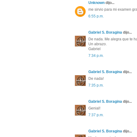
Unknown
dijo... 
me sirvio para mi examen graci
6:55 p.m. 
Gabriel S. Boragina
dijo... 
De nada. Me alegra que te ha
Un abrazo.
Gabriel
7:34 p.m. 
Gabriel S. Boragina
dijo... 
De nada! 
7:35 p.m. 
Gabriel S. Boragina
dijo... 
Genial! 
7:37 p.m. 
Gabriel S. Boragina
dijo... 