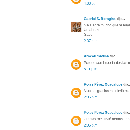
4:33 p.m. 
Gabriel S. Boragina
dijo... 
Me alegra mucho que te haya
Un abrazo.
Gaby
2:37 a.m. 
Araceli medina
dijo... 
Porque son importantes las n
5:11 p.m. 
Rojas Pérez Guadalupe
dijo..
Muchas gracias me sirvió muc
2:05 p.m. 
Rojas Pérez Guadalupe
dijo..
Gracias me sirvió demasiado 
2:05 p.m. 