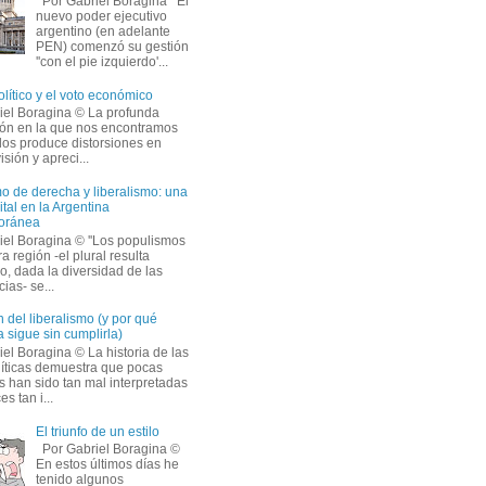
Por Gabriel Boragina El 
nuevo poder ejecutivo
argentino (en adelante
PEN) comenzó su gestión
''con el pie izquierdo'...
olítico y el voto económico
iel Boragina © La profunda 
ción en la que nos encontramos
os produce distorsiones en
isión y apreci...
o de derecha y liberalismo: una
ital en la Argentina
oránea
iel Boragina © ''Los populismos
a región -el plural resulta
o, dada la diversidad de las
ias- se...
 del liberalismo (y por qué
 sigue sin cumplirla)
el Boragina © La historia de las 
líticas demuestra que pocas
s han sido tan mal interpretadas
s tan i...
El triunfo de un estilo
Por Gabriel Boragina © 
En estos últimos días he 
tenido algunos