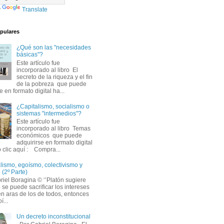
y
Translate
pulares
¿Qué son las "necesidades
básicas"?
Este artículo fue 
incorporado al libro El
secreto de la riqueza y el fin
de la pobreza que puede
e en formato digital ha...
¿Capitalismo, socialismo o
sistemas "intermedios"?
Este artículo fue 
incorporado al libro Temas
económicos que puede
adquirirse en formato digital
 clic aquí : Compra...
lismo, egoísmo, colectivismo y 
 (2º Parte)
iel Boragina © ‘’Platón sugiere 
 se puede sacrificar los intereses
en aras de los de todos, entonces
í...
Un decreto inconstitucional