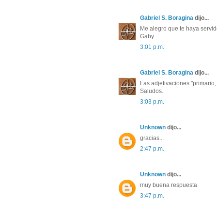
Gabriel S. Boragina
dijo... 
Me alegro que te haya servid
Gaby
3:01 p.m. 
Gabriel S. Boragina
dijo... 
Las adjetivaciones "primario, 
Saludos.
3:03 p.m. 
Unknown
dijo... 
gracias...
2:47 p.m. 
Unknown
dijo... 
muy buena respuesta
3:47 p.m. 