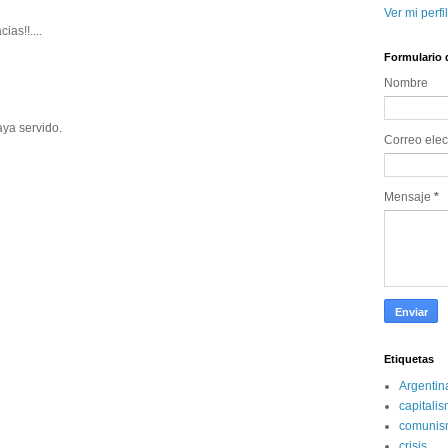
Ver mi perfi
as!!.... 
Formulario 
Nombre 
ya servido.
Correo elec
Mensaje 
*
Etiquetas
Argentin
capitali
comunis
crisis