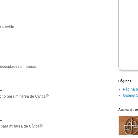
 servido.
ecesidades primarias 
Páginas
Página p
. 
Gabriel 
ho para mí tarea de Cívica👌 
Acerca de m
. 
para mi tarea de Cívica👌 