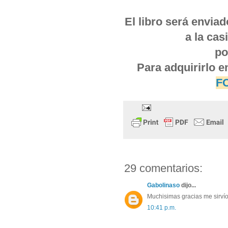
El libro será envia
a la cas
po
Para adquirirlo e
F
29 comentarios:
Gabolinaso
dijo... 
Muchisimas gracias me sirví
10:41 p.m. 