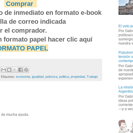
Comprar
do de inmediato en formato e-book 
illa de correo indicada
El voto p
r el comprador.
Por Gabr
politiza
n formato papel hacer clic aquí 
sumergid
nuestra v
ORMATO PAPE
L
Populism
tensión v
contemp
Por Gabr
de nuestr
apropiad
Etiquetas: 
economia
,
igualdad
,
pobreza
,
politica
,
propiedad
,
Trabajo
experienc
La misión
Argentina
Por Gabri
ideas po
corriente
—y a vece
o de mucha ayuda. 