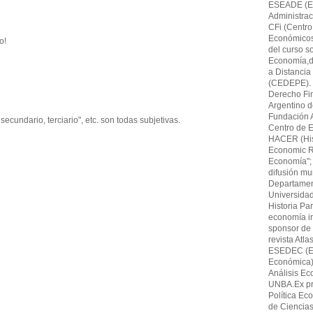
ESEADE (Es
Administrac
CFi (Centro
Económicos,F
o!
del curso s
Economía,di
a Distancia
(CEDEPE). 
Derecho Fin
Argentino 
Fundación A
secundario, terciario", etc. son todas subjetivas.
Centro de E
HACER (His
Economic Re
Economía"; 
difusión mu
Departamen
Universida
Historia Par
economía in
sponsor de 
revista Atl
ESEDEC (Es
Económica)
Análisis Ec
UNBA.Ex pro
Política Ec
de Ciencia