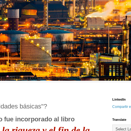
LinkedIn
dades básicas"? 
Compartir e
o fue incorporado al libro 
Translate
 la riqueza y el fin de la