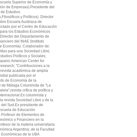
cuela Superior de Economía y
ión de Empresas).Presidente del
 de Estudios
ilosóficos y Políticos). Director
obre Escuela Austriaca de
ctado por el Centro de Educación
 para los Estudios Económicos
Director del Departamento de
anciero del INAE (Instituto
de Economía). Colaborador de:
tlas para una Sociedad Libre;
studios Políticos y Sociales;
panic American Center for
search; "Contribuciones a la
revista académica de amplia
ndial publicada por el
to de Economía de la
d de Málaga.Columnista de "La
alela",revista crítica de política y
ternacional.Ex columnista y
la revista Sociedad Libre y de la
as del Sud.Ex presidente de
cuela de Educación
.Profesor de Elementos de
onómico y Financiero en la
fesor de la materia universitaria
onómica Argentina; de la Facultad
s Económicas de la UBA