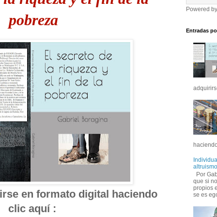
Powered b
pobreza
Entradas po
adquirirs
haciendo
Individua
altruismo
Por Gabr
que si no
propios 
rse en formato digital haciendo 
se es ego
clic aquí :