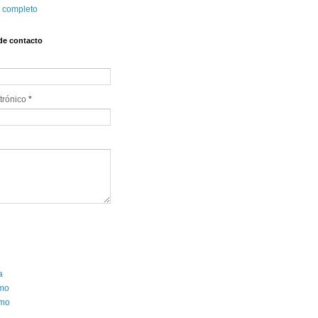
l completo
de contacto
trónico 
*
a
smo
mo