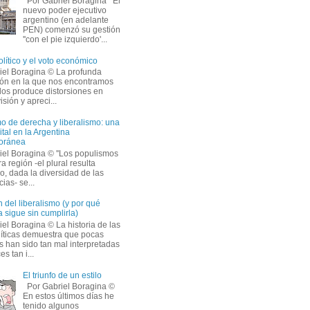
Por Gabriel Boragina El
nuevo poder ejecutivo
argentino (en adelante
PEN) comenzó su gestión
''con el pie izquierdo'...
olítico y el voto económico
iel Boragina © La profunda
ción en la que nos encontramos
os produce distorsiones en
isión y apreci...
o de derecha y liberalismo: una
ital en la Argentina
oránea
iel Boragina © ''Los populismos
a región -el plural resulta
o, dada la diversidad de las
ias- se...
 del liberalismo (y por qué
 sigue sin cumplirla)
el Boragina © La historia de las
líticas demuestra que pocas
s han sido tan mal interpretadas
s tan i...
El triunfo de un estilo
Por Gabriel Boragina ©
En estos últimos días he
tenido algunos