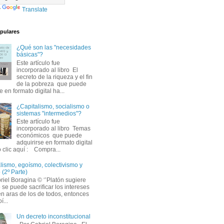
y
Translate
pulares
¿Qué son las "necesidades
básicas"?
Este artículo fue
incorporado al libro El
secreto de la riqueza y el fin
de la pobreza que puede
e en formato digital ha...
¿Capitalismo, socialismo o
sistemas "intermedios"?
Este artículo fue
incorporado al libro Temas
económicos que puede
adquirirse en formato digital
 clic aquí : Compra...
alismo, egoísmo, colectivismo y
 (2º Parte)
iel Boragina © ‘’Platón sugiere
 se puede sacrificar los intereses
en aras de los de todos, entonces
í...
Un decreto inconstitucional