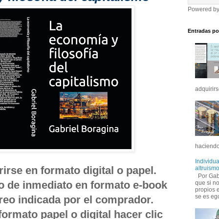
Powered b
Entradas po
adquirirs
haciendo
Individu
rse en formato digital o papel.
altruismo
Por Gabr
do de inmediato en formato e-book
que si no
propios 
se es ego
orreo indicada por el comprador.
formato papel o digital hacer clic