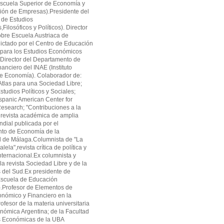
cuela Superior de Economía y
ión de Empresas).Presidente del
 de Estudios
ilosóficos y Políticos). Director
obre Escuela Austriaca de
ctado por el Centro de Educación
 para los Estudios Económicos
Director del Departamento de
anciero del INAE (Instituto
de Economía). Colaborador de:
tlas para una Sociedad Libre;
studios Políticos y Sociales;
panic American Center for
search; "Contribuciones a la
revista académica de amplia
ndial publicada por el
to de Economía de la
d de Málaga.Columnista de "La
alela",revista crítica de política y
ternacional.Ex columnista y
la revista Sociedad Libre y de la
as del Sud.Ex presidente de
cuela de Educación
.Profesor de Elementos de
onómico y Financiero en la
fesor de la materia universitaria
onómica Argentina; de la Facultad
s Económicas de la UBA