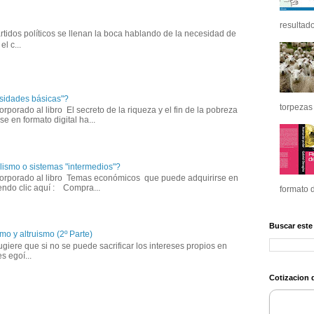
resultado
tidos políticos se llenan la boca hablando de la necesidad de
l c...
sidades básicas"?
torpezas 
corporado al libro El secreto de la riqueza y el fin de la pobreza
e en formato digital ha...
lismo o sistemas "intermedios"?
incorporado al libro Temas económicos que puede adquirirse en
iendo clic aquí : Compra...
formato d
Buscar este
mo y altruismo (2º Parte)
giere que si no se puede sacrificar los intereses propios en
s egoí...
Cotizacion d