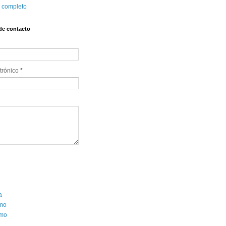
l completo
de contacto
trónico
*
a
smo
mo