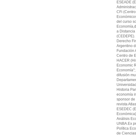
ESEADE (Es
Administrac
CFi (Centro
Económicos,F
del curso s
Economía,di
a Distancia
(CEDEPE). 
Derecho Fin
Argentino 
Fundación A
Centro de E
HACER (His
Economic Re
Economía"; 
difusión mu
Departamen
Universida
Historia Par
economía in
sponsor de 
revista Atl
ESEDEC (Es
Económica)
Análisis Ec
UNBA.Ex pro
Política Ec
de Ciencia