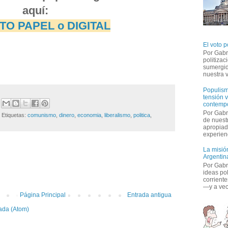
aquí:
O PAPEL o DIGITAL
El voto p
Por Gabr
politiza
sumergid
nuestra v
Populism
tensión v
contemp
Por Gabr
Etiquetas:
comunismo
,
dinero
,
economia
,
liberalismo
,
politica
,
de nuestr
apropiad
experienc
La misión
Argentina
:
Por Gabri
ideas po
corriente
—y a vece
Página Principal
Entrada antigua
ada (Atom)