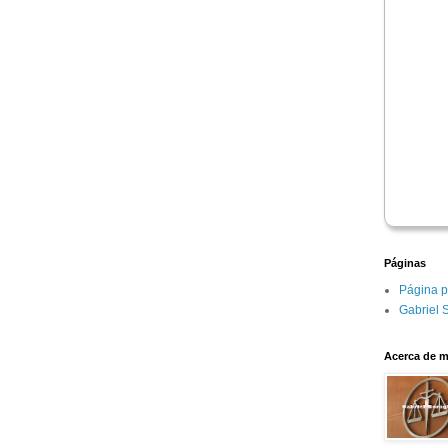
Páginas
Página p
Gabriel 
Acerca de m