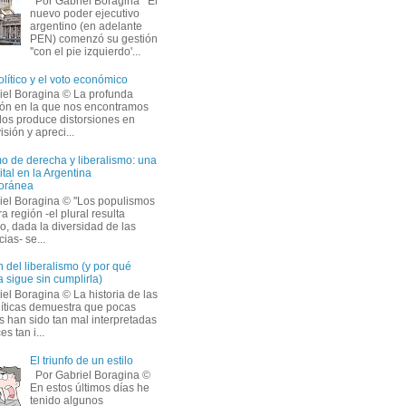
Por Gabriel Boragina El
nuevo poder ejecutivo
argentino (en adelante
PEN) comenzó su gestión
''con el pie izquierdo'...
olítico y el voto económico
iel Boragina © La profunda
ción en la que nos encontramos
os produce distorsiones en
isión y apreci...
o de derecha y liberalismo: una
ital en la Argentina
oránea
iel Boragina © ''Los populismos
a región -el plural resulta
o, dada la diversidad de las
ias- se...
 del liberalismo (y por qué
 sigue sin cumplirla)
el Boragina © La historia de las
líticas demuestra que pocas
s han sido tan mal interpretadas
s tan i...
El triunfo de un estilo
Por Gabriel Boragina ©
En estos últimos días he
tenido algunos