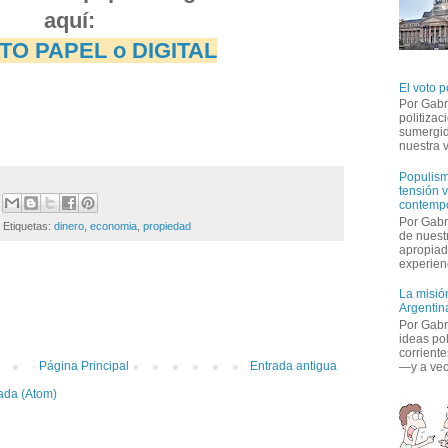
aquí:
O PAPEL o DIGITAL
El voto p
Por Gabr
politiza
sumergid
nuestra v
Populism
tensión v
contemp
Por Gabr
Etiquetas:
dinero
,
economia
,
propiedad
de nuestr
apropiad
experienc
:
La misión
Argentina
Por Gabri
ideas po
corriente
Página Principal
Entrada antigua
—y a vece
ada (Atom)