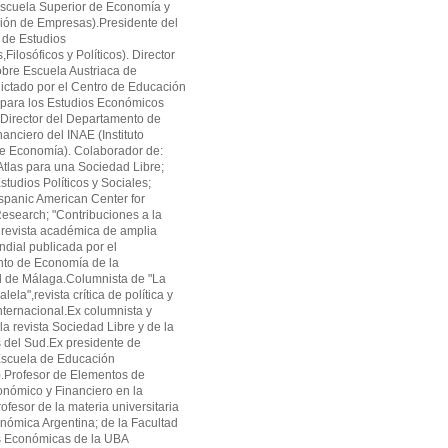
cuela Superior de Economía y
ión de Empresas).Presidente del
 de Estudios
ilosóficos y Políticos). Director
obre Escuela Austriaca de
ctado por el Centro de Educación
 para los Estudios Económicos
Director del Departamento de
anciero del INAE (Instituto
de Economía). Colaborador de:
tlas para una Sociedad Libre;
studios Políticos y Sociales;
panic American Center for
search; "Contribuciones a la
revista académica de amplia
ndial publicada por el
to de Economía de la
d de Málaga.Columnista de "La
alela",revista crítica de política y
ternacional.Ex columnista y
la revista Sociedad Libre y de la
as del Sud.Ex presidente de
cuela de Educación
.Profesor de Elementos de
onómico y Financiero en la
fesor de la materia universitaria
onómica Argentina; de la Facultad
s Económicas de la UBA