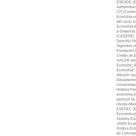
ESEADE (Es
Administrac
CFi (Centro
Económicos,F
del curso s
Economía,di
a Distancia
(CEDEPE). 
Derecho Fin
Argentino 
Fundación A
Centro de E
HACER (His
Economic Re
Economía"; 
difusión mu
Departamen
Universida
Historia Par
economía in
sponsor de 
revista Atl
ESEDEC (Es
Económica)
Análisis Ec
UNBA.Ex pro
Política Ec
de Ciencia