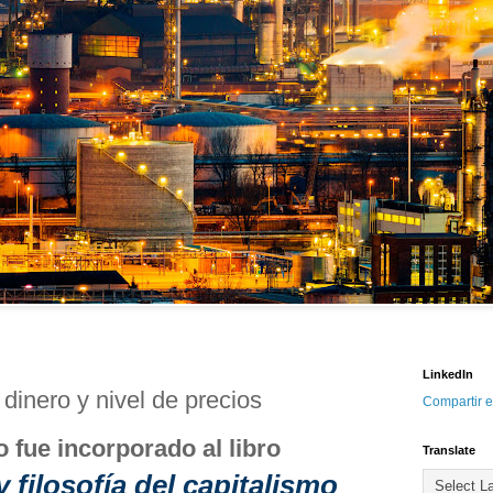
LinkedIn
 dinero y nivel de precios
Compartir e
o fue incorporado al libro
Translate
 filosofía del capitalismo