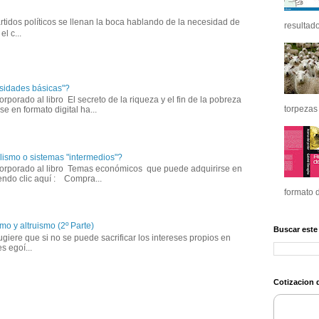
tidos políticos se llenan la boca hablando de la necesidad de
resultado
l c...
sidades básicas"?
corporado al libro El secreto de la riqueza y el fin de la pobreza
torpezas 
e en formato digital ha...
lismo o sistemas "intermedios"?
incorporado al libro Temas económicos que puede adquirirse en
iendo clic aquí : Compra...
formato d
mo y altruismo (2º Parte)
Buscar este
giere que si no se puede sacrificar los intereses propios en
s egoí...
Cotizacion d