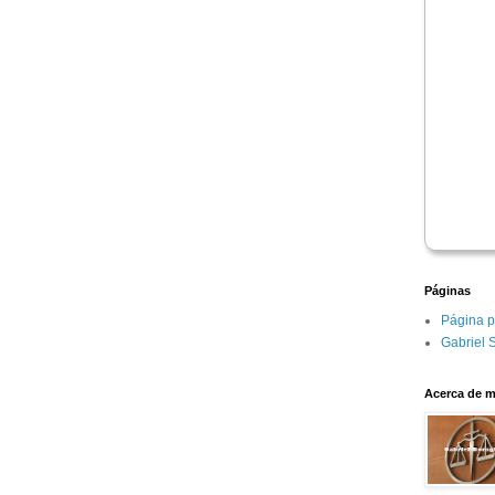
Páginas
Página p
Gabriel 
Acerca de m