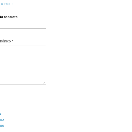
l completo
de contacto
trónico
*
a
smo
mo