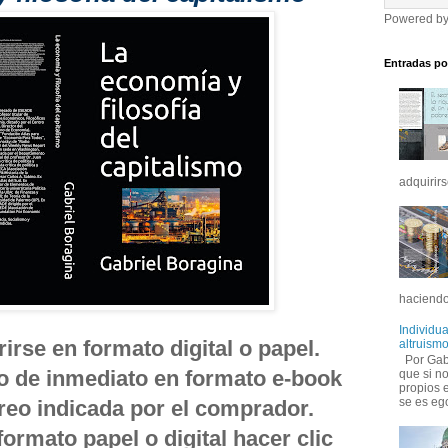
Powered b
Entradas po
adquirirs
haciendo
Individu
rse en formato digital o papel.
altruismo
Por Gabr
do de inmediato en formato e-book
que si no
propios 
se es ego
orreo indicada por el comprador.
formato papel o digital hacer clic