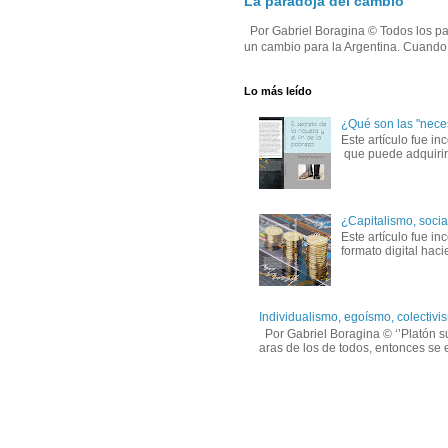
La paradoja del cambio
Por Gabriel Boragina © Todos los par
un cambio para la Argentina. Cuando e
Lo más leído
¿Qué son las "nece
Este artículo fue in
que puede adquirirs
¿Capitalismo, socia
Este artículo fue 
formato digital hac
Individualismo, egoísmo, colectivis
Por Gabriel Boragina © ‘’Platón su
aras de los de todos, entonces se e