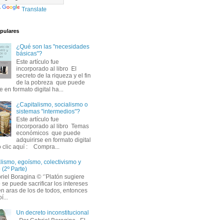
y
Translate
pulares
¿Qué son las "necesidades
básicas"?
Este artículo fue
incorporado al libro El
secreto de la riqueza y el fin
de la pobreza que puede
e en formato digital ha...
¿Capitalismo, socialismo o
sistemas "intermedios"?
Este artículo fue
incorporado al libro Temas
económicos que puede
adquirirse en formato digital
 clic aquí : Compra...
alismo, egoísmo, colectivismo y
 (2º Parte)
iel Boragina © ‘’Platón sugiere
 se puede sacrificar los intereses
en aras de los de todos, entonces
í...
Un decreto inconstitucional