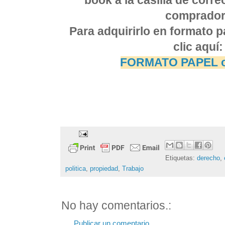
book a la casilla de corre
comprador
Para adquirirlo en formato p
clic aquí:
FORMATO PAPEL o
Etiquetas:
derecho
,
politica
,
propiedad
,
Trabajo
No hay comentarios.:
Publicar un comentario