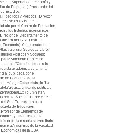
cuela Superior de Economía y
ión de Empresas).Presidente del
 de Estudios
ilosóficos y Políticos). Director
obre Escuela Austriaca de
ctado por el Centro de Educación
 para los Estudios Económicos
Director del Departamento de
anciero del INAE (Instituto
de Economía). Colaborador de:
tlas para una Sociedad Libre;
studios Políticos y Sociales;
panic American Center for
search; "Contribuciones a la
revista académica de amplia
ndial publicada por el
to de Economía de la
d de Málaga.Columnista de "La
alela",revista crítica de política y
ternacional.Ex columnista y
la revista Sociedad Libre y de la
as del Sud.Ex presidente de
cuela de Educación
.Profesor de Elementos de
onómico y Financiero en la
fesor de la materia universitaria
onómica Argentina; de la Facultad
s Económicas de la UBA