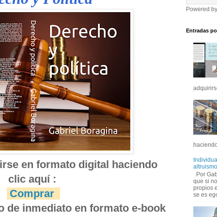
Powered b
Entradas po
adquirirs
haciendo
Individua
rse en formato digital haciendo 
altruismo
Por Gabr
clic aquí :
que si no
propios 
Comprar
se es ego
do de inmediato en formato e-book 