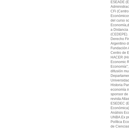
ESEADE (Es
Administrac
CFi (Centro
Económicos,F
del curso s
Economía,di
a Distancia
(CEDEPE). 
Derecho Fin
Argentino 
Fundación A
Centro de E
HACER (His
Economic Re
Economía"; 
difusión mu
Departamen
Universida
Historia Par
economía in
sponsor de 
revista Atl
ESEDEC (Es
Económica)
Análisis Ec
UNBA.Ex pro
Política Ec
de Ciencia