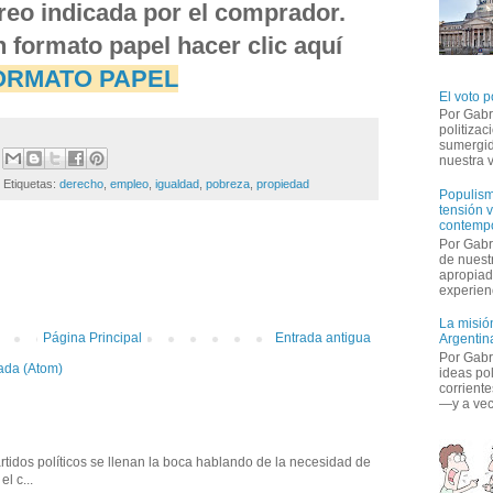
orreo indicada por el comprador.
n formato papel hacer clic aquí 
ORMATO PAPE
L
El voto p
Por Gabr
politiza
sumergid
nuestra v
Etiquetas: 
derecho
,
empleo
,
igualdad
,
pobreza
,
propiedad
Populism
tensión v
contemp
Por Gabr
:
de nuestr
apropiad
experienc
La misión
Página Principal
Entrada antigua
Argentina
Por Gabri
ada (Atom)
ideas po
corriente
—y a vece
tidos políticos se llenan la boca hablando de la necesidad de 
l c...