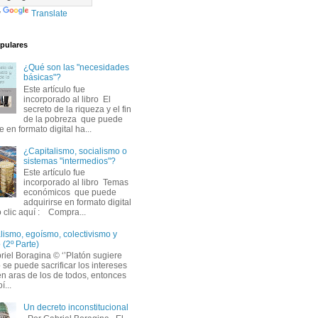
y
Translate
pulares
¿Qué son las "necesidades
básicas"?
Este artículo fue 
incorporado al libro El
secreto de la riqueza y el fin
de la pobreza que puede
e en formato digital ha...
¿Capitalismo, socialismo o
sistemas "intermedios"?
Este artículo fue 
incorporado al libro Temas
económicos que puede
adquirirse en formato digital
 clic aquí : Compra...
lismo, egoísmo, colectivismo y 
 (2º Parte)
iel Boragina © ‘’Platón sugiere 
 se puede sacrificar los intereses
en aras de los de todos, entonces
í...
Un decreto inconstitucional