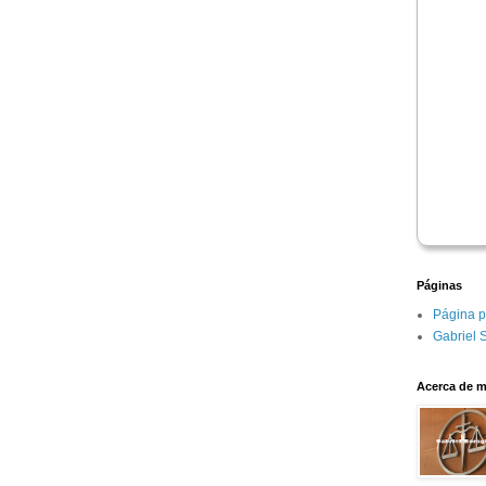
Páginas
Página p
Gabriel 
Acerca de m