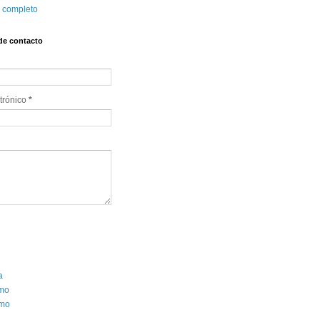
l completo
de contacto
trónico 
*
a
smo
mo