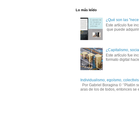
Lo más leído
¿Qué son las "nece
Este artículo fue in
que puede adquirirs
¿Capitalismo, socia
Este artículo fue i
formato digital hac
Individualismo, egoísmo, colectivis
Por Gabriel Boragina © ‘’Platón sug
aras de los de todos, entonces se e