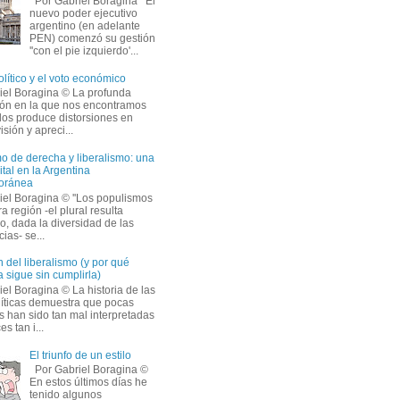
Por Gabriel Boragina El 
nuevo poder ejecutivo
argentino (en adelante
PEN) comenzó su gestión
''con el pie izquierdo'...
olítico y el voto económico
iel Boragina © La profunda 
ción en la que nos encontramos
os produce distorsiones en
isión y apreci...
o de derecha y liberalismo: una
ital en la Argentina
oránea
iel Boragina © ''Los populismos
a región -el plural resulta
o, dada la diversidad de las
ias- se...
 del liberalismo (y por qué
 sigue sin cumplirla)
el Boragina © La historia de las 
líticas demuestra que pocas
s han sido tan mal interpretadas
s tan i...
El triunfo de un estilo
Por Gabriel Boragina © 
En estos últimos días he 
tenido algunos